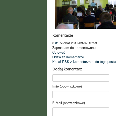
Komentarze
0
#1
Michał
2017-03-07 13:53
Zapraszam do komentowania
Cytować
Odśwież komentarze
Kanał RSS z komentarzami do tego postu
Dodaj komentarz
Imię (obowiązkowe)
E-Mail (obowiązkowe)