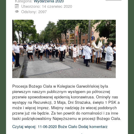
Kategoria:
Wydarzenia 2020
Utworzono: 14 czerwiec 2020
Odsłony: 2097
Procesja Bożego Ciała w Kolegiacie Garwolińskiej była
pierwszym naszym publicznym występem po półrocznej
przerwie spowodowanej epidemią koronawirusa. Ominęły nas
występy na Rezurekcji, 3 Maja, Dni Strażaka, święto 1 PSK a
może i więcej imprez. Miejmy nadzieję że wiecej podobnych
przerw już nie będzie. Za ten powrót do normalności i za inne
łaski podziękowaliśmy Najwyższemu w procesji Bożego Ciała.
Czytaj więcej: 11-06-2020 Boże Ciało
Dodaj komentarz