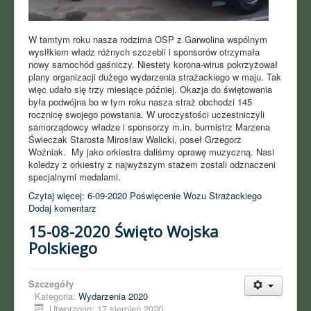
W tamtym roku nasza rodzima OSP z Garwolina wspólnym
wysiłkiem władz różnych szczebli i sponsorów otrzymała
nowy samochód gaśniczy. Niestety korona-wirus pokrzyżował
plany organizacji dużego wydarzenia strażackiego w maju. Tak
więc udało się trzy miesiące później. Okazja do świętowania
była podwójna bo w tym roku nasza straż obchodzi 145
rocznicę swojego powstania. W uroczystości uczestniczyli
samorządowcy władze i sponsorzy m.in. burmistrz Marzena
Świeczak Starosta Mirosław Walicki, poseł Grzegorz
Woźniak. My jako orkiestra daliśmy oprawę muzyczną. Nasi
koledzy z orkiestry z najwyższym stażem zostali odznaczeni
specjalnymi medalami.
Czytaj więcej: 6-09-2020 Poświęcenie Wozu Strażackiego
Dodaj komentarz
15-08-2020 Święto Wojska
Polskiego
Szczegóły
Kategoria:
Wydarzenia 2020
Utworzono: 17 sierpień 2020