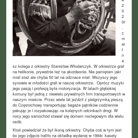
2
0
2
0r
.
z
m
ar
ł
n
a
sz kolega z orkiestry Stanisław Włodarczyk. W orkiestrze grał
na helikonie. prywatnie też na akordeonie. Nie pamiętam jaki
miał staż ale chyba 50 lat na odznace miał. Wszyscy jego
synowie w młodości grali w naszej orkiestrze. Oprócz muzyki
jego pasją i profesją była motoryzacja. W latach głębokiej
komuny był jedną z niewielu prywatnych firm transportowych w
naszym mieście. Przez wiele lat jeździł z pielgrzymką pieszą
do Częstochowy transportując bagaże pątników codziennie
pakując je i rozpakowując na kolejnych odcinkach drogi. W
nocy jego samochód stawał się domem noclegowym dla wielu
osób.
Ktoś powiedział że był ikoną orkiestry. Chyba coś w tym jest
bo jego zdjęcie trafiło na okładkę wydanej w 1994r. kasety