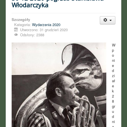
Włodarczyka
Szczegóły
Kategoria:
Wydarzenia 2020
Utworzono: 31 grudzień 2020
Odsłony: 2388
W
p
o
ni
e
d
zi
ał
e
k
2
8
gr
u
d
ni
a