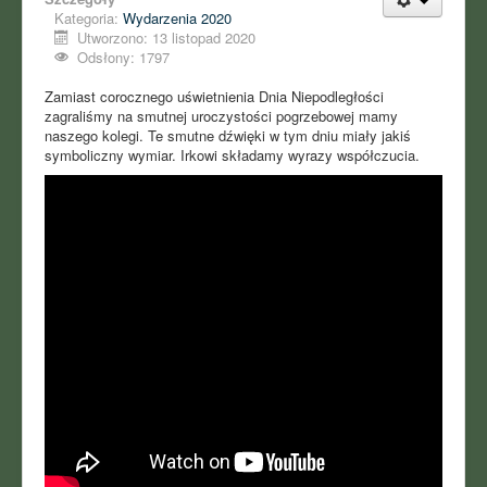
Kategoria:
Wydarzenia 2020
Utworzono: 13 listopad 2020
Odsłony: 1797
Zamiast corocznego uświetnienia Dnia Niepodległości
zagraliśmy na smutnej uroczystości pogrzebowej mamy
naszego kolegi. Te smutne dźwięki w tym dniu miały jakiś
symboliczny wymiar. Irkowi składamy wyrazy współczucia.