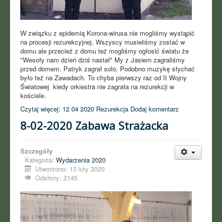
W związku z epidemią Korona-wirusa nie mogliśmy wystąpić
na procesji rezurekcyjnej. Wszyscy musieliśmy zostać w
domu ale przecież z domu też mogliśmy ogłosić światu że
"Wesoły nam dzień dziś nastał" My z Jasiem zagraliśmy
przed domem. Patryk zagrał solo. Podobno muzykę słychać
było też na Zawadach. To chyba pierwszy raz od II Wojny
Światowej kiedy orkiestra nie zagrała na rezurekcji w
kościele.
Czytaj więcej: 12 04 2020 Rezurekcja
Dodaj komentarz
8-02-2020 Zabawa Strażacka
Szczegóły
Kategoria:
Wydarzenia 2020
Utworzono: 13 luty 2020
Odsłony: 2145