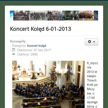
Koncert Kolęd 6-01-2013
Szczegóły
Kategoria:
koncert kolęd
Utworzono: 07 luty 2017
Odsłony: 2945
6_stycz
nia
2013 w
święto
Trzech
Króli po
Mszy
św. o
17:00
wystąpi
liśmy z