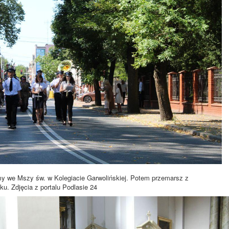
y we Mszy św. w Kolegiacie Garwolińskiej. Potem przemarsz z
u. Zdjęcia z portalu Podlasie 24