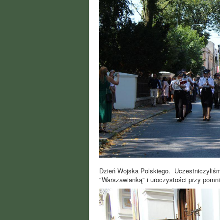
Dzień Wojska Polskiego. Uczestniczyliśm
"Warszawianką" i uroczystości przy pomnik